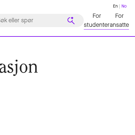
En
No
For
For
studenter
ansatte
asjon