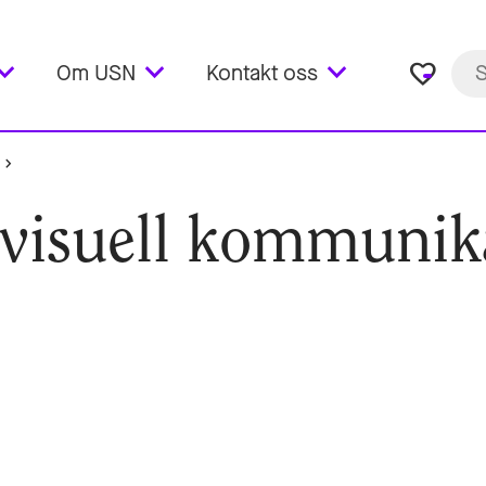
favorite_border
Om USN
Kontakt oss
r visuell kommunik