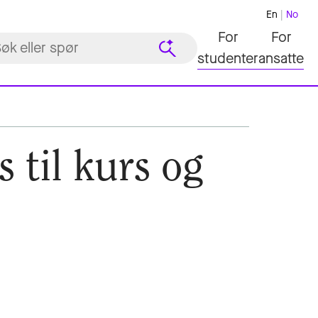
En
No
For
For
studenter
ansatte
s til kurs og