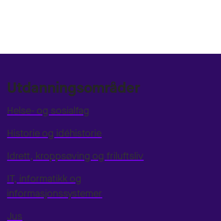
Utdanningsområder
Helse- og sosialfag
Historie og idéhistorie
Idrett, kroppsøving og friluftsliv
IT, informatikk og
informasjonssystemer
Jus