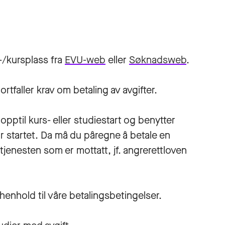
e-/kursplass fra
EVU-web
eller
Søknadsweb
.
rtfaller krav om betaling av avgifter.
pptil kurs- eller studiestart og benytter
har startet. Da må du påregne å betale en
jenesten som er mottatt, jf. angrerettloven
i henhold til våre betalingsbetingelser.