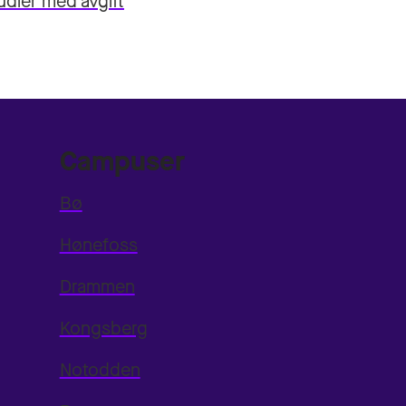
udier med avgift
Campuser
Bø
Hønefoss
Drammen
Kongsberg
Notodden