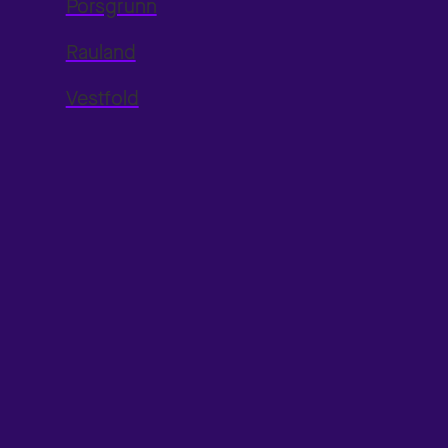
Porsgrunn
Rauland
Vestfold