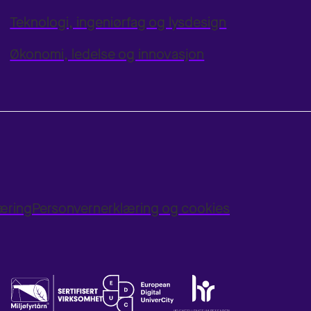
Teknologi, ingeniørfag og lysdesign
Økonomi, ledelse og innovasjon
læring
Personvernerklæring og cookies