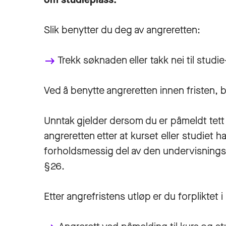
Slik benytter du deg av angreretten:
Trekk søknaden eller takk nei til studi
keyboard_backspace
Ved å benytte angreretten innen fristen, bo
Unntak gjelder dersom du er påmeldt tett o
angreretten etter at kurset eller studiet 
forholdsmessig del av den undervisningst
§26.
Etter angrefristens utløp er du forpliktet 