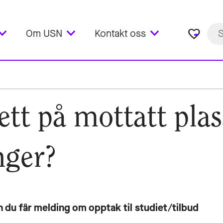
favorite_border
Om USN
Kontakt oss
tt på mottatt plas
nger?
n du får melding om opptak til studiet/tilbud