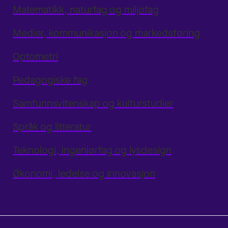
Matematikk, naturfag og miljøfag
Medier, kommunikasjon og markedsføring
Optometri
Pedagogiske fag
Samfunnsvitenskap og kulturstudier
Språk og litteratur
Teknologi, ingeniørfag og lysdesign
Økonomi, ledelse og innovasjon