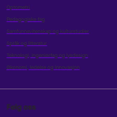
Optometri
Pedagogiske fag
Samfunnsvitenskap og kulturstudier
Språk og litteratur
Teknologi, ingeniørfag og lysdesign
Økonomi, ledelse og innovasjon
Følg oss