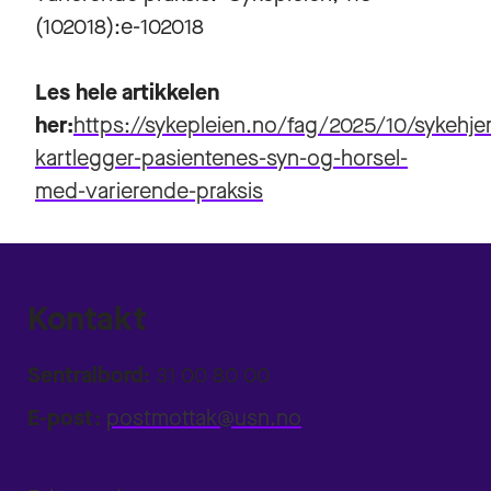
(102018):e-102018
Les hele artikkelen
her:
https://sykepleien.no/fag/2025/10/sykehje
kartlegger-pasientenes-syn-og-horsel-
med-varierende-praksis
Kontakt
Sentralbord:
31 00 80 00
E-post:
postmottak@usn.no