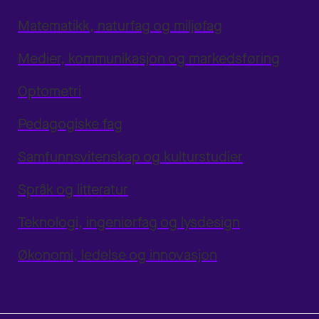
Matematikk, naturfag og miljøfag
Medier, kommunikasjon og markedsføring
Optometri
Pedagogiske fag
Samfunnsvitenskap og kulturstudier
Språk og litteratur
Teknologi, ingeniørfag og lysdesign
Økonomi, ledelse og innovasjon