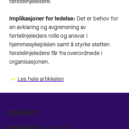
førstelinjeledere.
Implikasjoner for ledelse:
Det er behov for
en avklaring og avgrensning av
førtelinjeleders rolle og ansvar i
hjemmesykepleien samt å styrke støtten
førstelinjeledere får fra overordnede i
organisasjonen.
Les hele artikkelen
keyboard_backspace
Kontakt
Sentralbord:
31 00 80 00