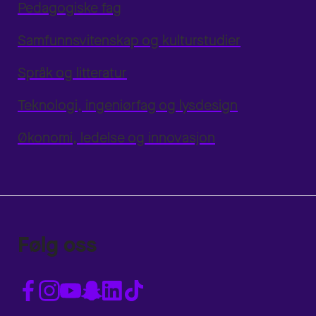
Pedagogiske fag
Samfunnsvitenskap og kulturstudier
Språk og litteratur
Teknologi, ingeniørfag og lysdesign
Økonomi, ledelse og innovasjon
Følg oss