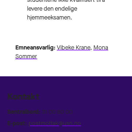
levere den endelige
hjemmeeksamen.
Emneansvarlig:
Vibeke Krane
,
Mona
Sommer
Kontakt
Sentralbord:
31 00 80 00
E-post:
postmottak@usn.no