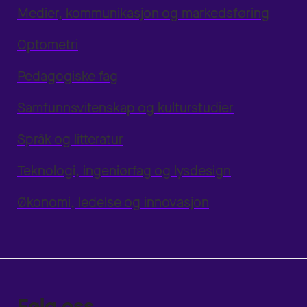
Medier, kommunikasjon og markedsføring
Optometri
Pedagogiske fag
Samfunnsvitenskap og kulturstudier
Språk og litteratur
Teknologi, ingeniørfag og lysdesign
Økonomi, ledelse og innovasjon
Følg oss