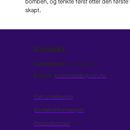
bomben, og tenkte først etter den først
skapt.
Kontakt
Sentralbord:
31 00 80 00
E-post:
postmottak@usn.no
Fakturaadresse
Kontaktinformasjon
Pressekontakt