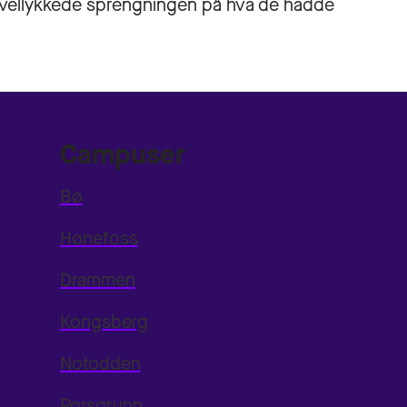
e vellykkede sprengningen på hva de hadde
Campuser
Bø
Hønefoss
Drammen
Kongsberg
Notodden
Porsgrunn