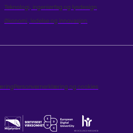
Teknologi, ingeniørfag og lysdesign
Økonomi, ledelse og innovasjon
læring
Personvernerklæring og cookies