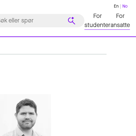
En
No
For
For
studenter
ansatte