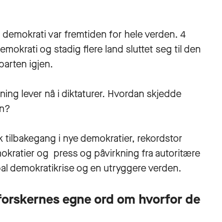
 demokrati var fremtiden for hele verden. 4
emokrati og stadig flere land sluttet seg til den
parten igjen.
ning lever nå i diktaturer. Hvordan skjedde
en?
k tilbakegang i nye demokratier, rekordstor
kratier og press og påvirkning fra autoritære
obal demokratikrise og en utryggere verden.
forskernes egne ord om hvorfor de