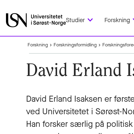
Studier
Forskning
Forskning
Forskningsformidling
Forskningsfored
David Erland 
David Erland Isaksen er før
ved Universitetet i Sørøst-No
Han forsker særlig på politis