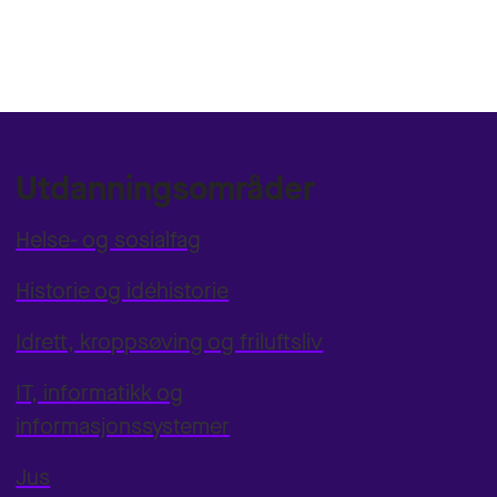
Utdanningsområder
Helse- og sosialfag
Historie og idéhistorie
Idrett, kroppsøving og friluftsliv
IT, informatikk og
informasjonssystemer
Jus