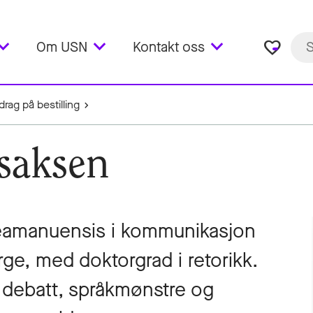
favorite_border
Om USN
Kontakt oss
rag på bestilling
Isaksen
steamanuensis i kommunikasjon
rge, med doktorgrad i retorikk.
k debatt, språkmønstre og