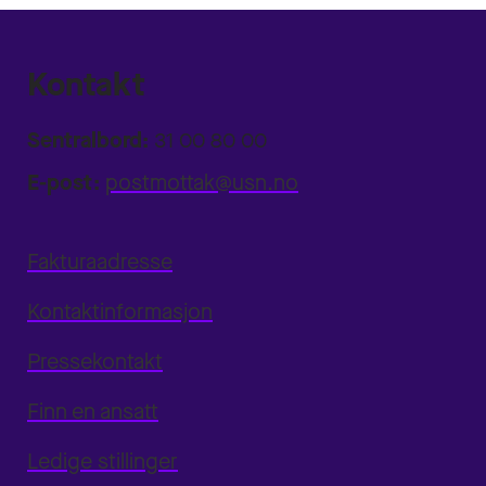
Kontakt
Sentralbord:
31 00 80 00
E-post:
postmottak@usn.no
Fakturaadresse
Kontaktinformasjon
Pressekontakt
Finn en ansatt
Ledige stillinger