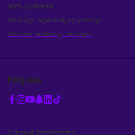
Språk og litteratur
Teknologi, ingeniørfag og lysdesign
Økonomi, ledelse og innovasjon
Følg oss
Tilgjengelighetserklæring