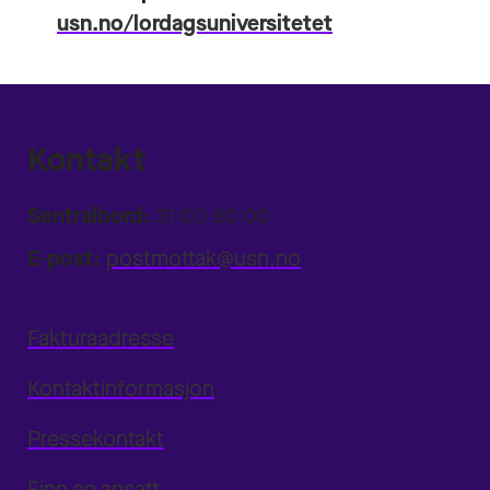
usn.no/lordagsuniversitetet
Kontakt
Sentralbord:
31 00 80 00
E-post:
postmottak@usn.no
Fakturaadresse
Kontaktinformasjon
Pressekontakt
Finn en ansatt