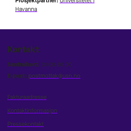
Prosjektpartner:
Universitetet i
Havanna
Kontakt
Sentralbord:
31 00 80 00
E-post:
postmottak@usn.no
Fakturaadresse
Kontaktinformasjon
Pressekontakt