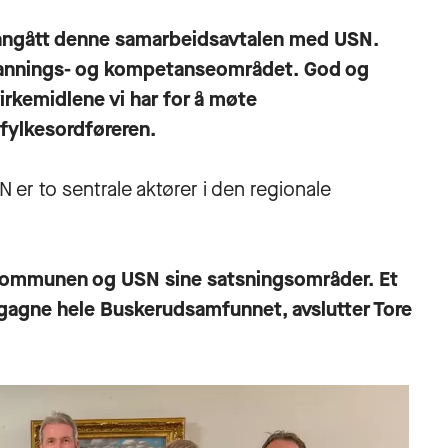
r inngått denne samarbeidsavtalen med USN.
tdannings- og kompetanseområdet. God og
virkemidlene vi har for å møte
fylkesordføreren.
r to sentrale aktører i den regionale
kommunen og USN sine satsningsområder. Et
 gagne hele Buskerudsamfunnet, avslutter Tore