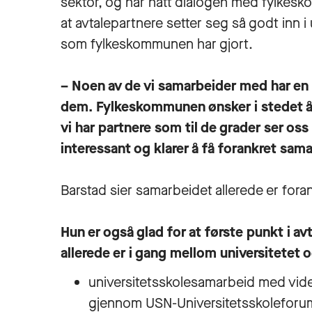
sektor, og har hatt dialogen med fylkesk
at avtalepartnere setter seg så godt inn i 
som fylkeskommunen har gjort.
– Noen av de vi samarbeider med har en
dem. Fylkeskommunen ønsker i stedet å 
vi har partnere som til de grader ser oss
interessant og klarer å få forankret sama
Barstad sier samarbeidet allerede er for
Hun er også glad for at første punkt i a
allerede er i gang mellom universitetet
universitetsskolesamarbeid med vid
gjennom USN-Universitetsskoleforu