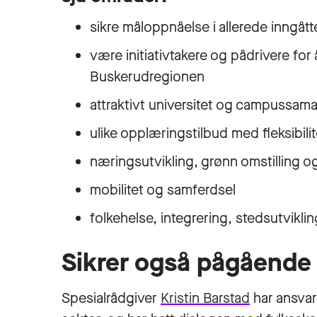
sikre måloppnåelse i allerede inngåt
være initiativtakere og pådrivere fo
Buskerudregionen
attraktivt universitet og campussam
ulike opplæringstilbud med fleksibil
næringsutvikling, grønn omstilling o
mobilitet og samferdsel
folkehelse, integrering, stedsutvikli
Sikrer også pågående 
Spesialrådgiver
Kristin Barstad
har ansvar