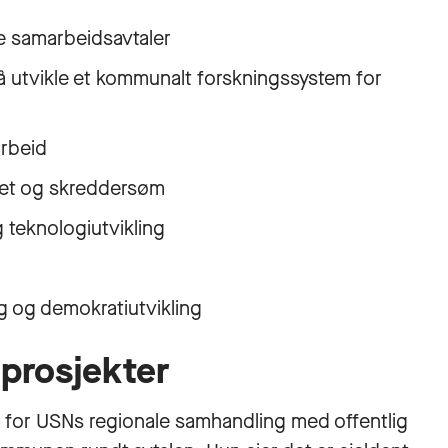
te samarbeidsavtaler
r å utvikle et kommunalt forskningssystem for
arbeid
itet og skreddersøm
g teknologiutvikling
ng og demokratiutvikling
prosjekter
 for USNs regionale samhandling med offentlig