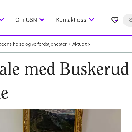
favorite_border
Om USN
Kontakt oss
idens helse og velferdstjenester
Aktuelt
ale med Buskerud
e