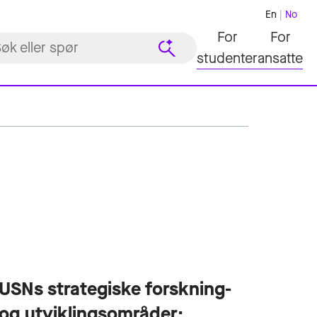
En
No
For
For
studenter
ansatte
USNs strategiske forskning-
og utviklingsområder: