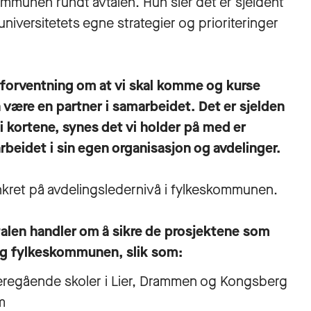
ommunen rundt avtalen. Hun sier det er sjeldent
universitetets egne strategier og prioriteringer
 forventning om at vi skal komme og kurse
være en partner i samarbeidet. Det er sjelden
 i kortene, synes det vi holder på med er
rbeidet i sin egen organisasjon og avdelinger.
ankret på avdelingsledernivå i fylkeskommunen.
vtalen handler om å sikre de prosjektene som
 og fylkeskommunen, slik som:
eregående skoler i Lier, Drammen og Kongsberg
m