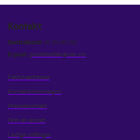
Kontakt
Sentralbord:
31 00 80 00
E-post:
postmottak@usn.no
Fakturaadresse
Kontaktinformasjon
Pressekontakt
Finn en ansatt
Ledige stillinger