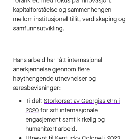
forankret, med fokus på innovasjon,
kapitalforståelse og sammenhengen
mellom institusjonell tillit, verdiskaping og
samfunnsutvikling.
Hans arbeid har fått internasjonal
anerkjennelse gjennom flere
høythengende utnevnelser og
æresbevisninger:
Tildelt
Storkorset av Georgias Ørn i
2020
for sitt internasjonale
engasjement samt kirkelig og
humanitært arbeid.
Utnevnt til
Kentucky Colonel i 2023
,