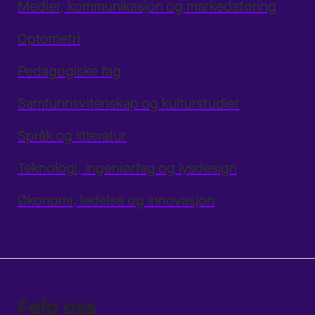
Medier, kommunikasjon og markedsføring
Optometri
Pedagogiske fag
Samfunnsvitenskap og kulturstudier
Språk og litteratur
Teknologi, ingeniørfag og lysdesign
Økonomi, ledelse og innovasjon
Følg oss