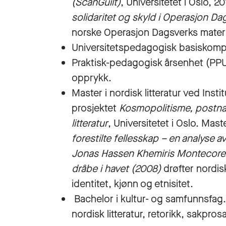
(ScanGuilt)
, Universitetet i Oslo, 
solidaritet og skyld i Operasjon Da
norske Operasjon Dagsverks materiel
Universitetspedagogisk basiskompet
Praktisk-pedagogisk årsenhet (PPU)
opprykk.
Master i nordisk litteratur ved Instit
prosjektet
Kosmopolitisme, postnasj
litteratur
, Universitetet i Oslo. Ma
forestilte fellesskap – en analyse
Jonas Hassen Khemiris Montecore.
dråbe i havet (2008)
drøfter nordis
identitet, kjønn og etnisitet.
Bachelor i kultur- og samfunnsfag. 
nordisk litteratur, retorikk, sakpr