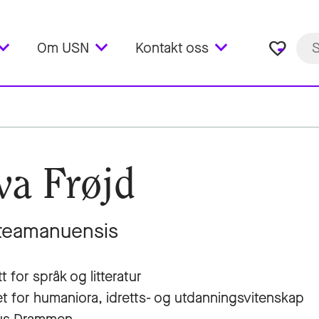
favorite_border
Om USN
Kontakt oss
va Frøjd
teamanuensis
tt for språk og litteratur
et for humaniora, idretts- og utdanningsvitenskap