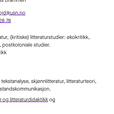
s Drammen
rojd@usn.no
28 78
r, (kritiske) litteraturstudier: økokritikk,
, postkoloniale studier.
ikk
stanalyse, skjønnlitteratur, litteraturteori,
bistandskommunikasjon.
r og litteraturdidaktikk
og