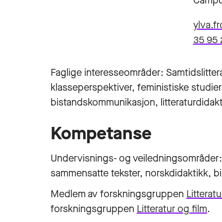
Campu
ylva.f
35 95 
Faglige interesseområder: Samtidslitteratu
klasseperspektiver, feministiske studier
bistandskommunikasjon, litteraturdidakt
Kompetanse
Undervisnings- og veiledningsområder: tek
sammensatte tekster, norskdidaktikk, 
Medlem av forskningsgruppen
Litteratu
forskningsgruppen
Litteratur og film
.