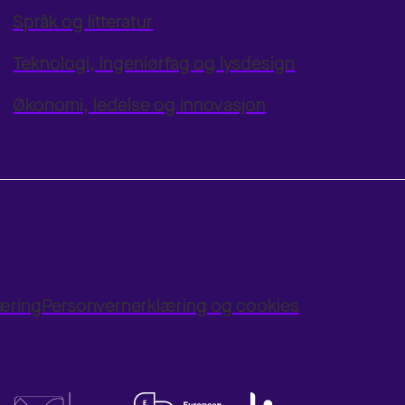
Språk og litteratur
Teknologi, ingeniørfag og lysdesign
Økonomi, ledelse og innovasjon
læring
Personvernerklæring og cookies