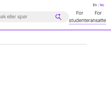
En
No
For
For
studenter
ansatte