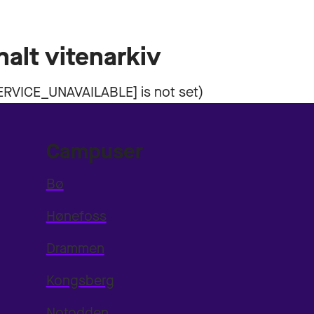
nalt vitenarkiv
Campuser
Bø
Hønefoss
Drammen
Kongsberg
Notodden