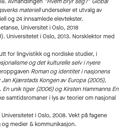
2018. Avhandlingen
“Hvem bryr seg?” Global
gsverks materiell
undersøker et utvalg av
l og 24 inn­samlede elev­tekster.
anse, Universitet i Oslo, 2018
. Universitetet i Oslo, 2013. Norsklektor med
utt for lingvistikk og nordiske studier, i
onalisme og det kulturelle selv i nyere
steroppgaven
Roman og identitet i nasjonens
 av Jan Kjærstads Kongen av Europa (2005),
 En unik tiger (2006) og Kirsten Hammanns En
ke samtidsromaner i lys av teorier om nasjonal
Universitetet i Oslo, 2008. Vekt på fagene
osa og medier & kommunikasjon.