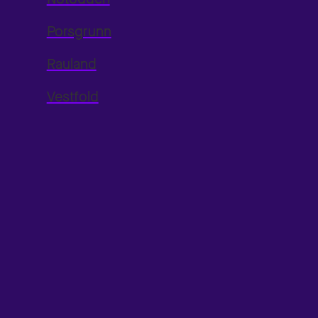
Porsgrunn
Rauland
Vestfold