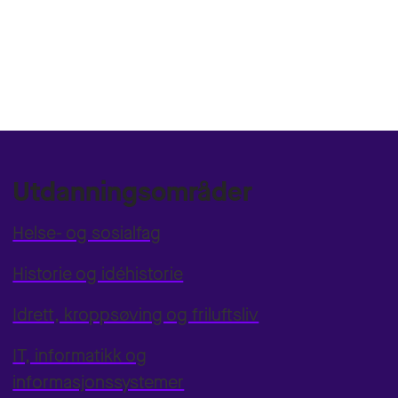
Utdanningsområder
Helse- og sosialfag
Historie og idéhistorie
Idrett, kroppsøving og friluftsliv
IT, informatikk og
informasjonssystemer