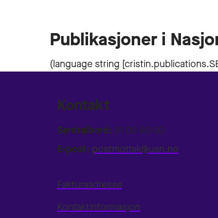
Publikasjoner i Nasjo
Kontakt
Sentralbord:
31 00 80 00
E-post:
postmottak@usn.no
Fakturaadresse
Kontaktinformasjon