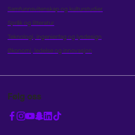
Samfunnsvitenskap og kulturstudier
Språk og litteratur
Teknologi, ingeniørfag og lysdesign
Økonomi, ledelse og innovasjon
Følg oss