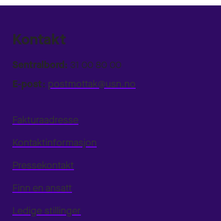
Kontakt
Sentralbord:
31 00 80 00
E-post:
postmottak@usn.no
Fakturaadresse
Kontaktinformasjon
Pressekontakt
Finn en ansatt
Ledige stillinger