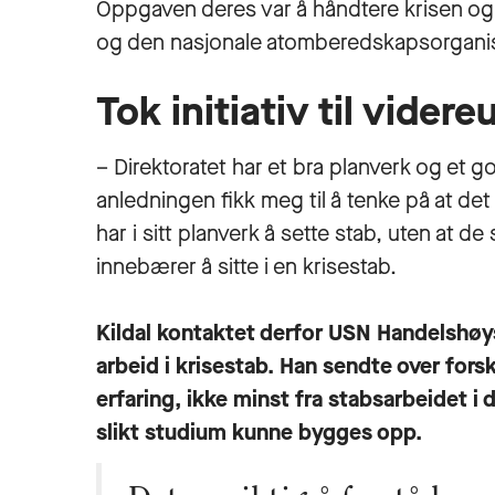
Oppgaven deres var å håndtere krisen og
og den nasjonale atomberedskapsorgani
Tok initiativ til vider
– Direktoratet har et bra planverk og et 
anledningen fikk meg til å tenke på at de
har i sitt planverk å sette stab, uten at 
innebærer å sitte i en krisestab.
Kildal kontaktet derfor USN Handelshøy
arbeid i krisestab. Han sendte over fors
erfaring, ikke minst fra stabsarbeidet i 
slikt studium kunne bygges opp.