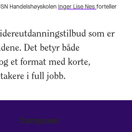
d USN Handelshøyskolen
Inger Lise Nes
forteller
g videreutdanningstilbud som er
ndene. Det betyr både
og et format med korte,
takere i full jobb.
Campuser