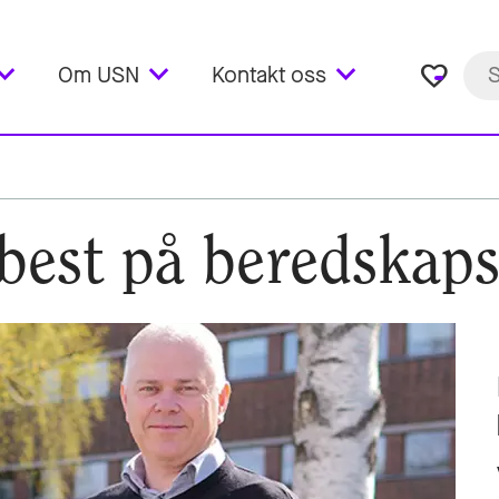
favorite_border
Om USN
Kontakt oss
best på beredskaps