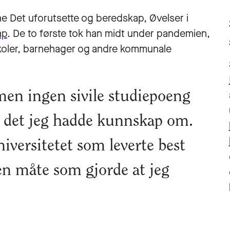
ene
Det uforutsette og beredskap
, Øvelser i
ap
. De to første tok han midt under pandemien,
skoler, barnehager og andre kommunale
men ingen sivile studiepoeng
det jeg hadde kunnskap om.
niversitetet som leverte best
 en måte som gjorde at jeg