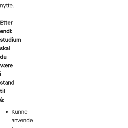
nytte.
Etter
endt
studium
skal
du
være
i
stand
til
å:
Kunne
anvende