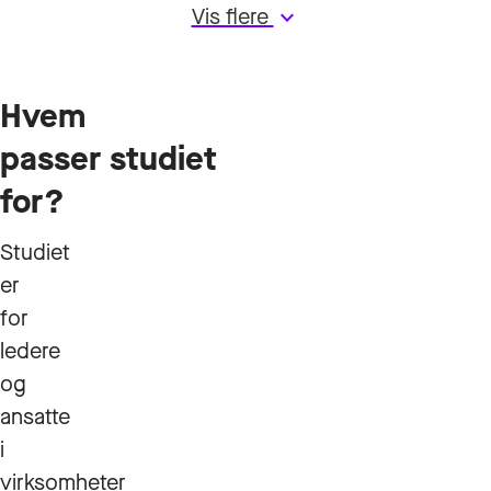
Vis flere
keyboard_arrow_down
Hvem
passer studiet
for?
Studiet
er
for
ledere
og
ansatte
i
virksomheter