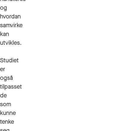
og
hvordan
samvirke
kan
utvikles.
Studiet
er
også
tilpasset
de
som
kunne
tenke
seg