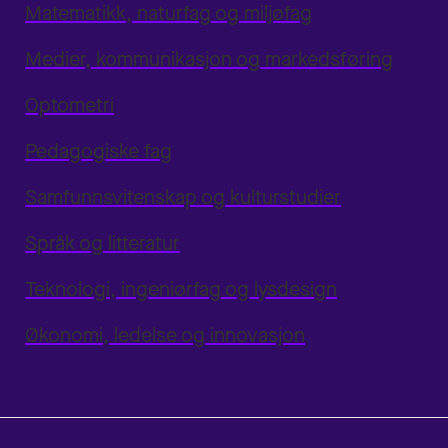
Matematikk, naturfag og miljøfag
Medier, kommunikasjon og markedsføring
Optometri
Pedagogiske fag
Samfunnsvitenskap og kulturstudier
Språk og litteratur
Teknologi, ingeniørfag og lysdesign
Økonomi, ledelse og innovasjon