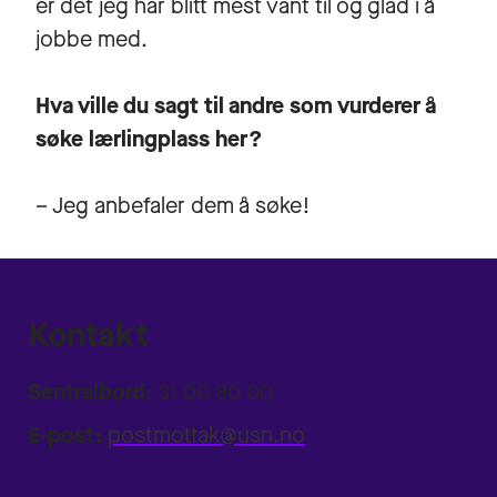
er det jeg har blitt mest vant til og glad i å
jobbe med.
Hva ville du sagt til andre som vurderer å
søke lærlingplass her?
– Jeg anbefaler dem å søke!
Kontakt
Sentralbord:
31 00 80 00
E-post:
postmottak@usn.no