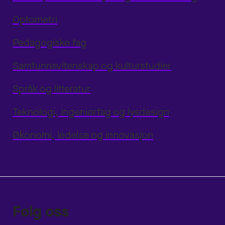
Optometri
Pedagogiske fag
Samfunnsvitenskap og kulturstudier
Språk og litteratur
Teknologi, ingeniørfag og lysdesign
Økonomi, ledelse og innovasjon
Følg oss