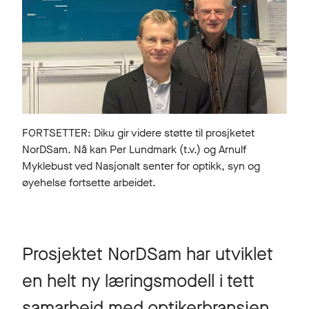
FORTSETTER: Diku gir videre støtte til prosjketet
NorDSam. Nå kan Per Lundmark (t.v.) og Arnulf
Myklebust ved Nasjonalt senter for optikk, syn og
øyehelse fortsette arbeidet.
Prosjektet NorDSam har utviklet
en helt ny læringsmodell i tett
samarbeid med optikerbransjen.