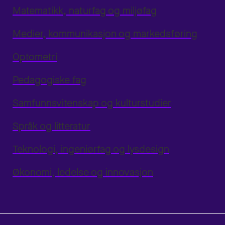
Matematikk, naturfag og miljøfag
Medier, kommunikasjon og markedsføring
Optometri
Pedagogiske fag
Samfunnsvitenskap og kulturstudier
Språk og litteratur
Teknologi, ingeniørfag og lysdesign
Økonomi, ledelse og innovasjon