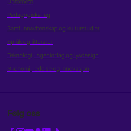
Optometri
Pedagogiske fag
Samfunnsvitenskap og kulturstudier
Språk og litteratur
Teknologi, ingeniørfag og lysdesign
Økonomi, ledelse og innovasjon
Følg oss