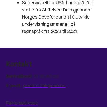
Supervisuell og USN har også fått
støtte fra Stiftelsen Dam gjennom
Norges Døveforbund til å utvikle
undervisningsmateriell på
tegnspråk fra 2022 til 2024.
Kontakt
Sentralbord:
31 00 80 00
E-post:
postmottak@usn.no
Fakturaadresse