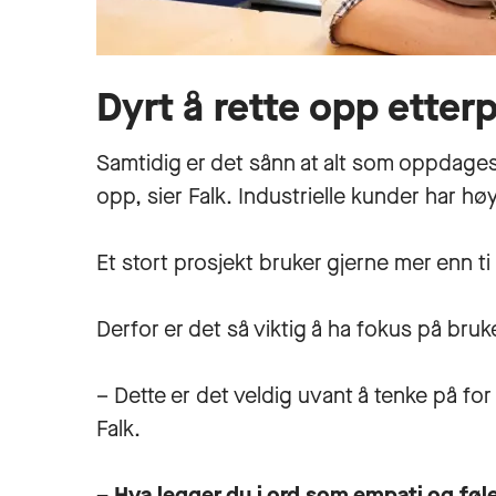
Dyrt å rette opp etter
Samtidig er det sånn at alt som oppdages 
opp, sier Falk. Industrielle kunder har h
Et stort prosjekt bruker gjerne mer enn ti
Derfor er det så viktig å ha fokus på bruke
– Dette er det veldig uvant å tenke på for 
Falk.
– Hva legger du i ord som empati og føl