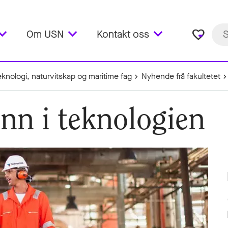
favorite_border
Om USN
Kontakt oss
teknologi, naturvitskap og maritime fag
Nyhende frå fakultetet
 inn i teknologien