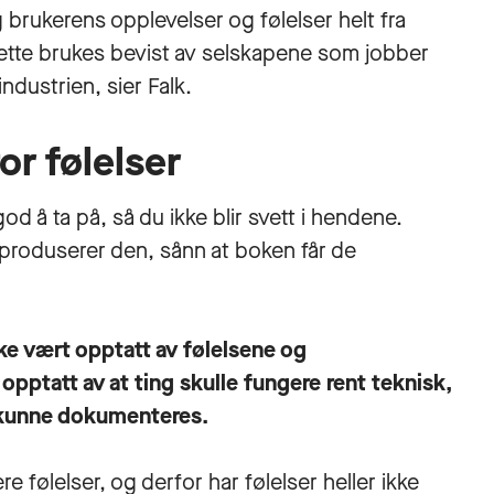
brukerens opplevelser og følelser helt fra
Dette brukes bevist av selskapene som jobber
industrien, sier Falk.
or følelser
od å ta på, så du ikke blir svett i hendene.
m produserer den, sånn at boken får de
kke vært opptatt av følelsene og
opptatt av at ting skulle fungere rent teknisk,
al kunne dokumenteres.
e følelser, og derfor har følelser heller ikke