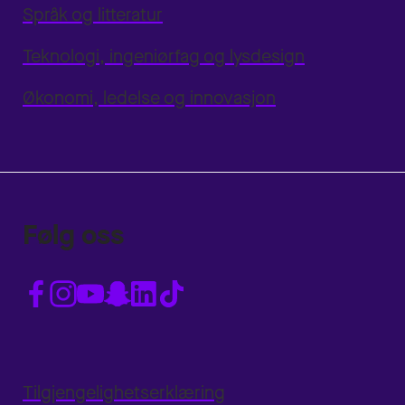
Språk og litteratur
Teknologi, ingeniørfag og lysdesign
Økonomi, ledelse og innovasjon
Følg oss
Tilgjengelighetserklæring