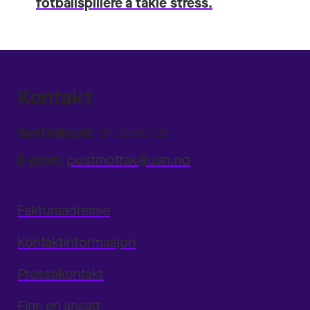
fotballspillere å takle stress.
Kontakt
Sentralbord:
31 00 80 00
E-post:
postmottak@usn.no
Fakturaadresse
Kontaktinformasjon
Pressekontakt
Finn en ansatt