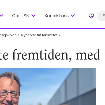
favorite_border
Om USN
Kontakt oss
høgskolen
Nyhende frå fakultetet
øte fremtiden, me