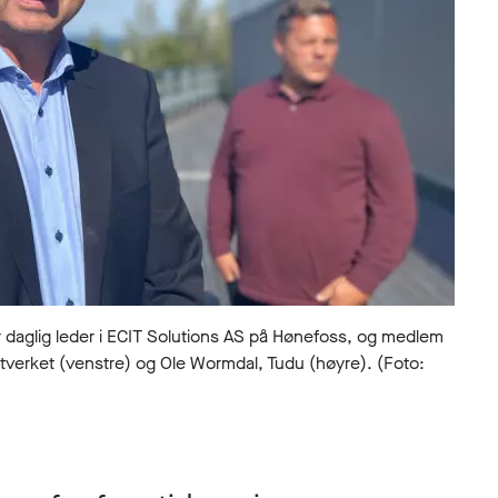
aglig leder i ECIT Solutions AS på Hønefoss, og medlem
tverket (venstre) og Ole Wormdal, Tudu (høyre). (Foto: