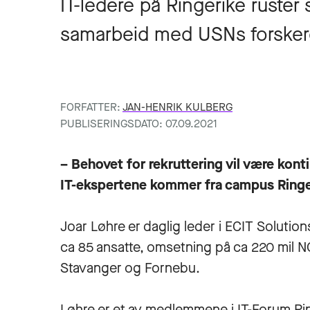
IT-ledere på Ringerike ruster
samarbeid med USNs forskere
FORFATTER:
JAN-HENRIK KULBERG
PUBLISERINGSDATO: 07.09.2021
– Behovet for rekruttering vil være kont
IT-ekspertene kommer fra campus Ringe
Joar Løhre er daglig leder i ECIT Soluti
ca 85 ansatte, omsetning på ca 220 mil 
Stavanger og Fornebu.
Løhre er et av medlemmene i IT-Forum Ri