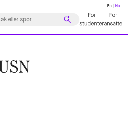
En
No
For
For
studenter
ansatte
d USN