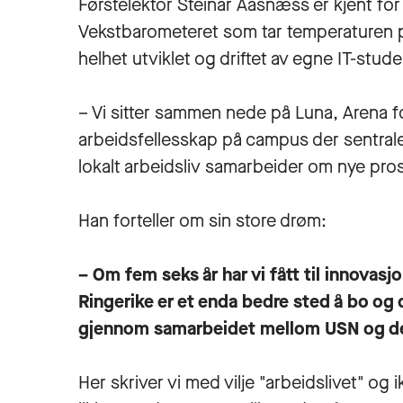
Førstelektor Steinar Aasnæss er kjent fo
Vekstbarometeret som tar temperaturen på
helhet utviklet og driftet av egne IT-stud
– Vi sitter sammen nede på Luna, Arena fo
arbeidsfellesskap på campus der sentrale
lokalt arbeidsliv samarbeider om nye pros
Han forteller om sin store drøm:
– Om fem seks år har vi fått til innovas
Ringerike er et enda bedre sted å bo og d
gjennom samarbeidet mellom USN og det
Her skriver vi med vilje "arbeidslivet" og 