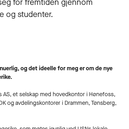
 seg for fremtiden gjennom
 og studenter.
inuerlig, og det ideelle for meg er om de nye
rike.
ons AS, et selskap med hovedkontor i Hønefoss,
NOK og avdelingskontorer i Drammen, Tønsberg,
ngerike, som møtes jevnlig ved USNs lokale