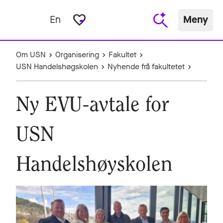
favorite_border
En
Meny
Om USN
Organisering
Fakultet
USN Handelshøgskolen
Nyhende frå fakultetet
Ny EVU-avtale for
USN
Handelshøyskolen