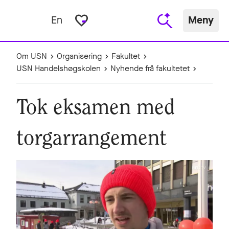
favorite_border
En
Meny
Om USN
Organisering
Fakultet
USN Handelshøgskolen
Nyhende frå fakultetet
Tok eksamen med
torgarrangement