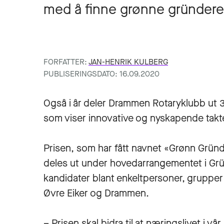
med å finne grønne gründer
FORFATTER:
JAN-HENRIK KULBERG
PUBLISERINGSDATO: 16.09.2020
Også i år deler Drammen Rotaryklubb ut 30
som viser innovative og nyskapende takt
Prisen, som har fått navnet «Grønn Gründ
deles ut under hovedarrangementet i Gr
kandidater blant enkeltpersoner, grupper o
Øvre Eiker og Drammen.
– Prisen skal bidra til at næringslivet i v