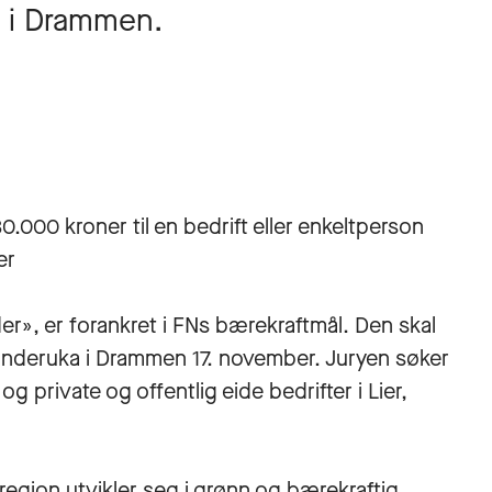
e i Drammen.
.000 kroner til en bedrift eller enkeltperson
er
er», er forankret i FNs bærekraftmål. Den skal
ünderuka i Drammen 17. november. Juryen søker
g private og offentlig eide bedrifter i Lier,
år region utvikler seg i grønn og bærekraftig