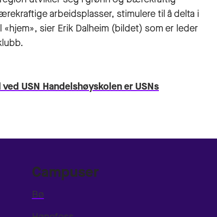
ekraftige arbeidsplasser, stimulere til å delta i
 «hjem», sier Erik Dalheim (bildet) som er leder
klubb.
rd ved USN Handelshøyskolen er USNs
Campuser
Bø
Hønefoss