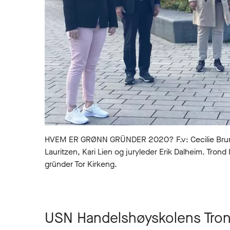
HVEM ER GRØNN GRÜNDER 2020? F.v: Cecilie Brunse
Lauritzen, Kari Lien og juryleder Erik Dalheim. Trond
gründer Tor Kirkeng.
USN Handelshøyskolens Trond 