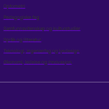
Optometri
Pedagogiske fag
Samfunnsvitenskap og kulturstudier
Språk og litteratur
Teknologi, ingeniørfag og lysdesign
Økonomi, ledelse og innovasjon