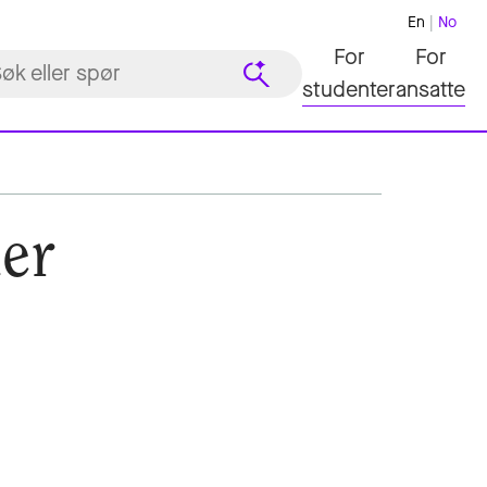
En
No
For
For
studenter
ansatte
er