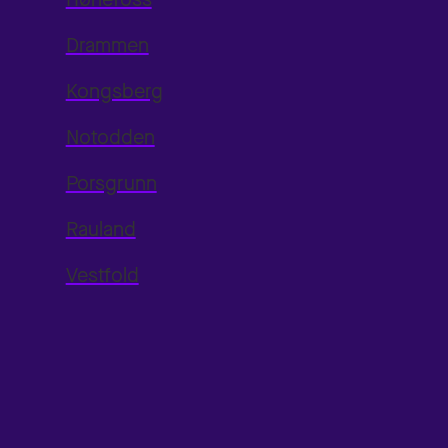
Drammen
Kongsberg
Notodden
Porsgrunn
Rauland
Vestfold