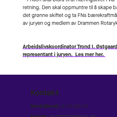
retning. Den skal oppmuntre til å skape bær
det grønne skiftet og ta FNs bærekraftmål
av juryen og medlem av Drammen Rotary
Arbeidslivskoordinator Trond I. Østgaa
representant i juryen. Les mer her.
Kontakt
Sentralbord:
31 00 80 00
E-post:
postmottak@usn.no