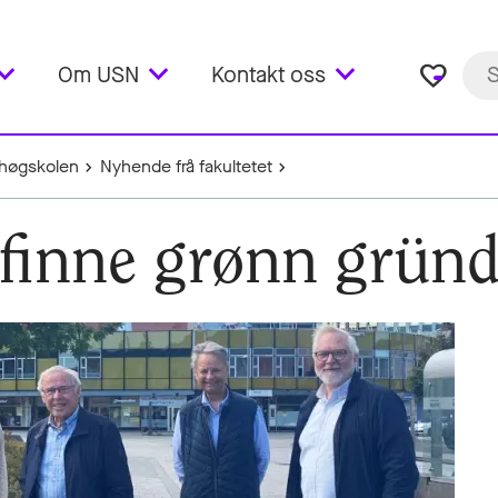
favorite_border
Om USN
Kontakt oss
høgskolen
Nyhende frå fakultetet
finne grønn gründ