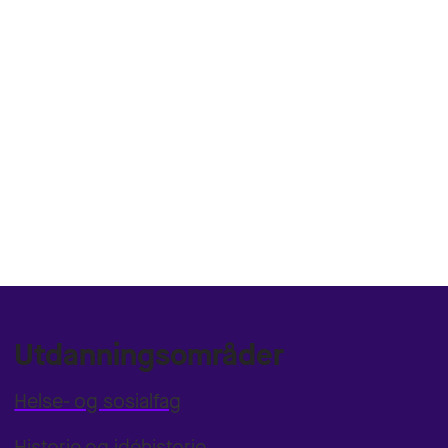
Utdanningsområder
Helse- og sosialfag
Historie og idéhistorie