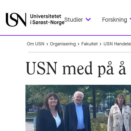
Studier
Forskning
Om USN
Organisering
Fakultet
USN Handels
USN med på å 