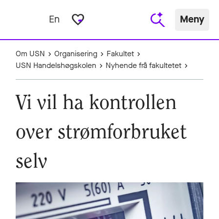
favorite_border
En
Meny
Om USN
Organisering
Fakultet
USN Handelshøgskolen
Nyhende frå fakultetet
Vi vil ha kontrollen
over strømforbruket
selv