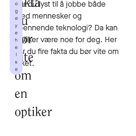
fakta
Har du lyst til å jobbe både
o
g
med mennesker og
ø
du
y
spennende teknologi? Da kan
e
bør
optiker være noe for deg. Her
h
e
har du fire fakta du bør vite om
l
vite
yrket.
s
e
om
en
optiker