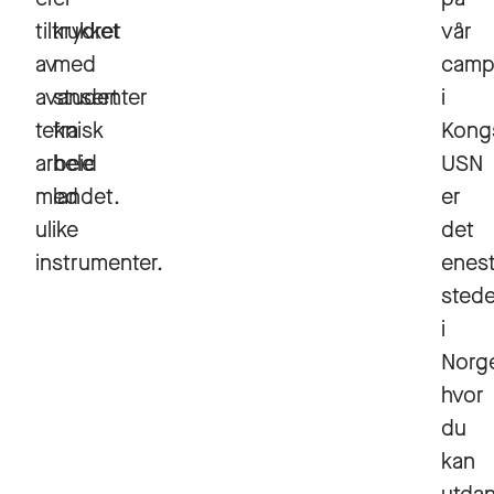
tiltrukket
krydret
vår
av
med
camp
avansert
studenter
i
teknisk
fra
Kong
arbeid
hele
USN
med
landet.
er
ulike
det
instrumenter.
enes
stede
i
Norg
hvor
du
kan