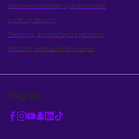
Samfunnsvitenskap og kulturstudier
Språk og litteratur
Teknologi, ingeniørfag og lysdesign
Økonomi, ledelse og innovasjon
Følg oss