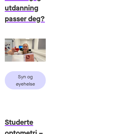
utdanning
passer deg?
Syn og
øyehelse
Studerte
optometri –