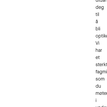
utda
deg
til
å
bli
optik
Vi
har
et
sterk
fagmi
som
du
møte
i