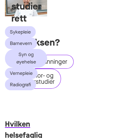
studier
rett
i
Sykepleie
innboksen?
Barnevern
Syn og
Videreutdanninger
øyehelse
Vernepleie
Bachelor- og
masterstudier
Radiografi
Hvilken
helsefaglig