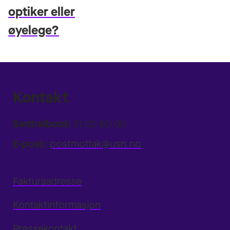
optiker eller
øyelege?
Kontakt
Sentralbord:
31 00 80 00
E-post:
postmottak@usn.no
Fakturaadresse
Kontaktinformasjon
Pressekontakt