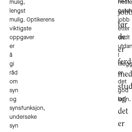
fast
mulig,
nest
lengst
garan
job
mulig. Optikerens
jobb
før
viktigste
etter
oppgaver
endt
de
er
utdan
er
å
I
ferd
gi
tileg
råd
er
me
om
det
stud
syn
god
og
lønn.
og
synsfunksjon,
det
undersøke
er
syn