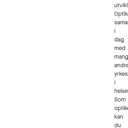
utvikl
Optik
sama
i
dag
med
mang
andr
yrke
i
helse
Som
optik
kan
du