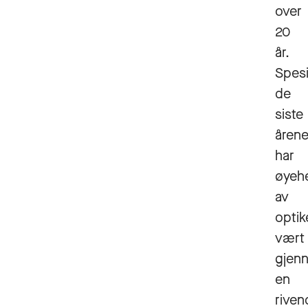
over
20
år.
Spesi
de
siste
åren
har
øyeh
av
optik
vært
gjen
en
riven