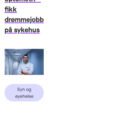
fikk
drømmejobb
på sykehus
Syn og
øyehelse