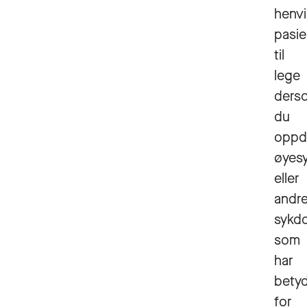
henv
pasie
til
lege
ders
du
oppd
øyes
eller
andr
sykd
som
har
bety
for