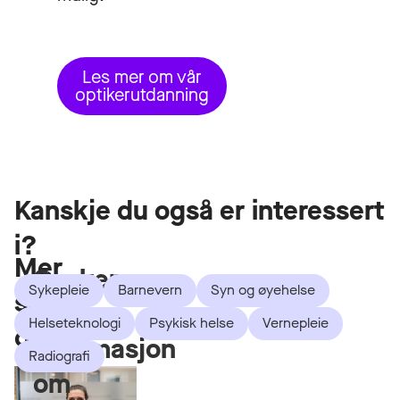
Les mer om vår
optikerutdanning
Kanskje du også er interessert
i?
Mer
Ønsker
Sykepleie
Barnevern
Syn og øyehelse
som
du
Helseteknologi
Psykisk helse
Vernepleie
dette
informasjon
Radiografi
om