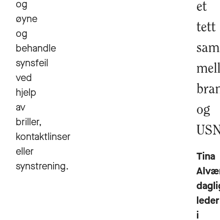
og
et
øyne
tett
og
behandle
sam
synsfeil
mel
ved
bra
hjelp
av
og
briller,
US
kontaktlinser
eller
Tina
synstrening.
Alvær
dagli
leder
i