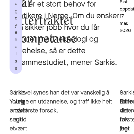
har
Sist
Det er et stort behov for
o
oppdat
g
optikere i Norge. Om du ønsker
17
ø
ettertraktet
mar.
y
en sikker jobb hvor du får
2026
e
kompetanse
jobbet med teknologi og
h
e
øyehelse, så er dette
l
drømmestudiet, mener Sarkis.
s
e
Sarkis
–
Likevel synes han det var vanskelig å
–
Sarki
Younan
Jeg
velge en utdannelse, og traff ikke helt
Etter
fullfø
ønsket
har
på første forsøk.
vide
det
seg
alltid
tok
først
et
vært
jeg
året