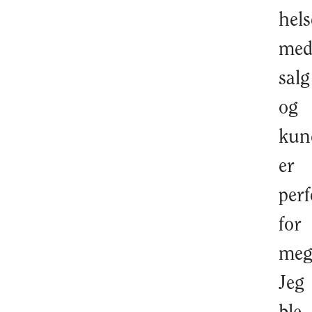
hels
me
salg
og
kun
er
perf
for
meg
Jeg