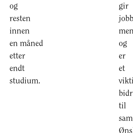
og
gir
resten
job
innen
men
en måned
og
etter
er
endt
et
studium.
vikt
bid
til
sam
Øns