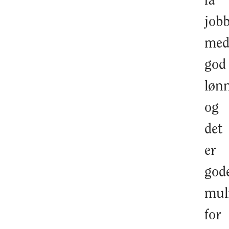
få
job
me
god
lønn
og
det
er
god
mul
for