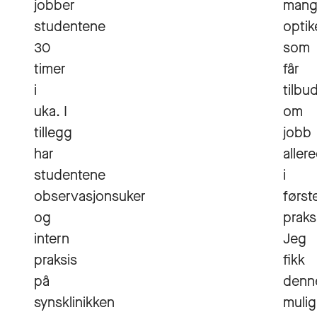
jobber
mang
studentene
optik
30
som
timer
får
i
tilbu
uka. I
om
tillegg
jobb
har
aller
studentene
i
observasjonsuker
først
og
praks
intern
Jeg
praksis
fikk
på
denn
synsklinikken
mulig