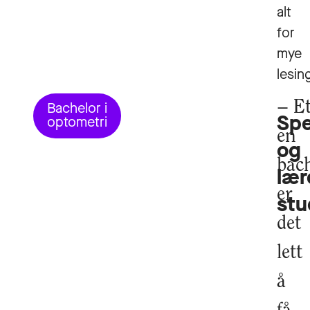
alt
for
mye
lesin
Et
Bachelor i
Sp
optometri
en
og
bac
lær
er
stu
det
lett
å