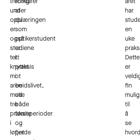
trening
forklarer
året
under
at
har
opplæringen
du
stud
er
som
en
også
optikerstudent
uke
studiene
er
praks
tett
i
Dette
knyttet
praksis
er
mot
i
veldi
arbeidslivet,
en
fin
med
uke
mulig
tre
både
til
praksisperioder
første
å
i
og
se
løpet
fjerde
hvor