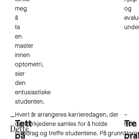
meg
og
å
evalu
ta
under
en
master
innen
optometri,
sier
den
entusiastiske
studenten.
Hvert år arrangeres karrieredagen, der
–
Tett
Tre
optikerkjedene samles for å holde
NOF,
Dette
foredrag og treffe studentene. På grunn
Norg
på
pra