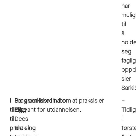
har
mulig
til
å
hold
seg
faglig
oppda
sier
Sarki
I
Programkoordinator
Sarkis er ikke i tvil om at praksis er
–
tillegg
Elise
relevant for utdannelsen.
Tidlig
til
Dees
i
praktisk
Krekling
først