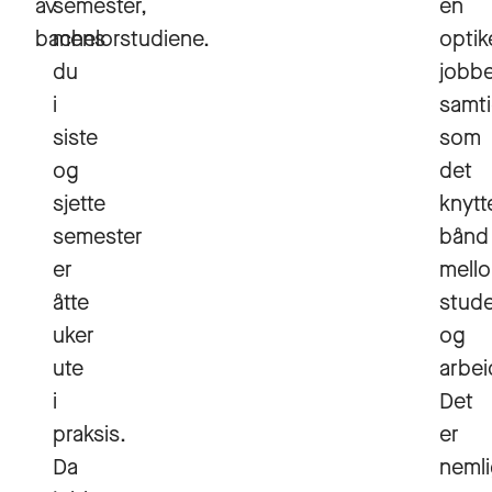
av
semester,
en
bachelorstudiene.
mens
optik
du
jobbe
i
samti
siste
som
og
det
sjette
knytt
semester
bånd
er
mell
åtte
stud
uker
og
ute
arbei
i
Det
praksis.
er
Da
neml