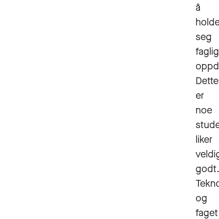
å
hold
seg
faglig
oppda
Dette
er
noe
stud
liker
veldi
godt
Tekn
og
faget