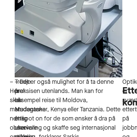
–
Tredje
– Det er også mulighet for å ta denne
Optik
Ett
Her
året
praksisen utenlands. Man kan for
er
skal
har
eksempel reise til Moldova,
svær
ko
man
studentene
Madagaskar, Kenya eller Tanzania. Dette
etter
nemlig
åtte
er spot on for de som ønsker å dra på
på
observere
uker
utveksling og skaffe seg internasjonal
jobb
optikeren
praksis,
erfaring, forklarer Sarkis.
og