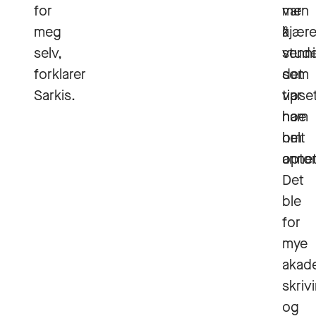
for
men
var
meg
å
kjær
selv,
stud
venn
forklarer
det
som
Sarkis.
var
tipse
noe
ham
helt
om
annet
optom
Det
ble
for
mye
akad
skriv
og