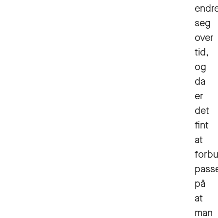
endr
seg
over
tid,
og
da
er
det
fint
at
forb
pass
på
at
man