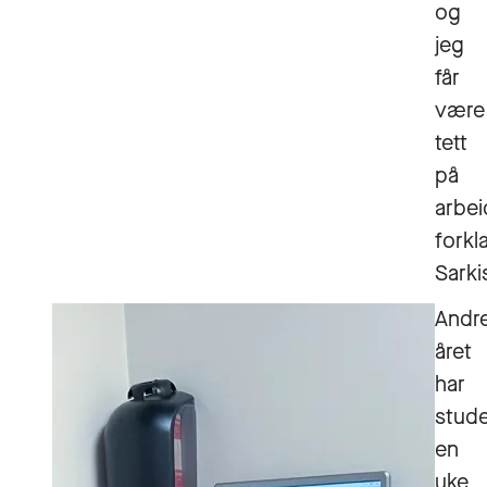
og
jeg
får
være
tett
på
arbei
forkl
Sarki
Andr
året
har
stud
en
uke