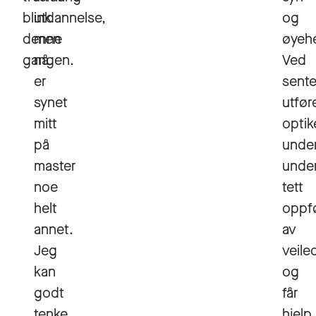
blink
utdannelse,
og
denne
men
øyehe
gangen.
nå
Ved
er
sente
synet
utfør
mitt
optik
på
unde
master
unde
noe
tett
helt
oppf
annet.
av
Jeg
veile
kan
og
godt
får
tenke
hjelp