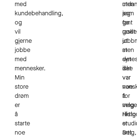
med
men
utda
kundebehandling,
jeg
som
og
fant
ga
vil
raskt
gode
gjerne
ut
jobbm
jobbe
at
men
med
det
syne
mennesker.
ikke
det
Min
var
var
store
noe
vansk
drøm
for
å
er
meg.
velge
å
Histo
riktig
starte
er
stud
noe
artig,
Det