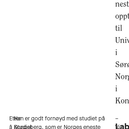
nest
opp
til
Univ
i
Sørø
Nor
i
Kon
Etter
–
Han er godt fornøyd med studiet på
–
Lab
å
Studiet
Kongsberg, som er Norges eneste
Vi