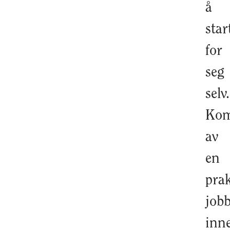
å
star
for
seg
selv.
Kom
av
en
prak
job
inn