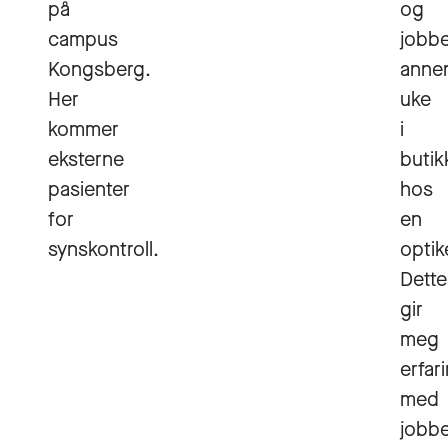
på
og
campus
jobb
Kongsberg.
anne
Her
uke
kommer
i
eksterne
butik
pasienter
hos
for
en
synskontroll.
optik
Dette
gir
meg
erfar
med
jobb