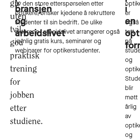
gir
av den store etterspørselen etter
optik
bransjen
i
optikere, ønsker kjedene å rekruttere
er
uten
og
en
studenter til sin bedrift. De ulike
også
tvil
arbeidslivet
opt
aktørene i arbeidslivet arrangerer også
tett
jevnlig gratis kurs, seminarer og
på
god
for
webinarer for optikerstudenter.
stud
praktisk
og
trening
optik
Stud
for
blir
jobben
møtt
årlig
etter
av
studiene.
optik
og