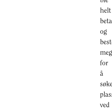
ble
helt
beta
og
bes
me
for
å
søk
plas
ved