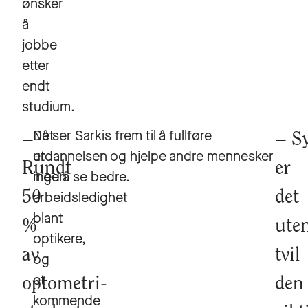
ønsker
å
jobbe
etter
endt
studium.
Det
Nå ser Sarkis frem til å fullføre
S
er
utdannelsen og hjelpe andre mennesker
Rundt
er
ingen
med å se bedre.
50
arbeidsledighet
det
blant
%
ute
optikere,
av
tvil
og
et
optometri-
den
kommende