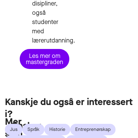
disipliner,
også
studenter
med
lærerutdanning.
Les mer om
mastergraden
Kanskje du også er interessert
i?
Mer
Ønsker
Jus
Språk
Historie
Entreprenørskap
som
du