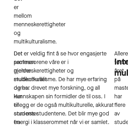
er
mellom
menneskerettigheter
og
multikulturalisme.
Det
Det er veldig fint å se hvor engasjerte
Aller
Int
sammen
professorene våre er i
først
gjelder
menneskerettigheter og
året
mul
studentkullet
multikulturalisme. De har mye erfaring
på
deres.
og har drevet mye forskning, og all
mast
Her
kunnskapen sin formidler de til oss. I
har
er
tillegg er de også multikulturelle, akkurat
flere
studenter
som oss studentene. Det blir mye god
av
fra
energi i klasserommet når vi er samlet.
stud