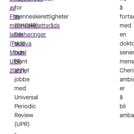
av
for
å
FNs
menneskerettigheter
forts
menneskerettsråds
(OHCHR).
med
landshøringer
Der
en
(Padova
skal
dokt
Model
hun
sener
UPR
blant
mens
2022).
annet
Cher
jobbe
ambi
med
er
Universal
å
Periodic
bli
Review
amba
(UPR)
-