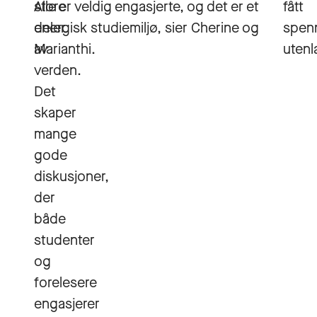
store
Alle er veldig engasjerte, og det er et
fått
deler
energisk studiemiljø, sier Cherine og
spen
av
Marianthi.
utenl
verden.
Det
skaper
mange
gode
diskusjoner,
der
både
studenter
og
forelesere
engasjerer