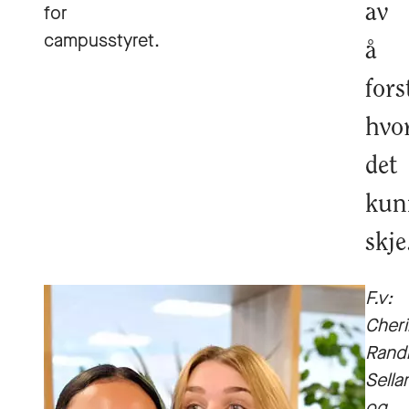
for
av
campusstyret.
å
fors
hvo
det
kun
skje
F.v:
Cher
Rand
Sella
og