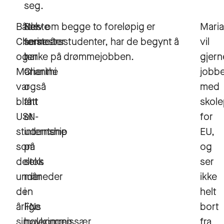
seg.
Både
Neste
Selv om begge to foreløpig er
Maria
Cherine
semester
førsteårsstudenter, har de begynt å
vil
og
har
tenke på drømmejobben.
gjern
Marianthi
Cherine
jobb
var
også
med
blant
fått
skole
USN-
et
for
studentene
internship
EU,
som
på
og
deltok
seks
ser
under
måneder
ikke
den
i
helt
årlige
FNs
bort
simuleringen
høykommissær
fra