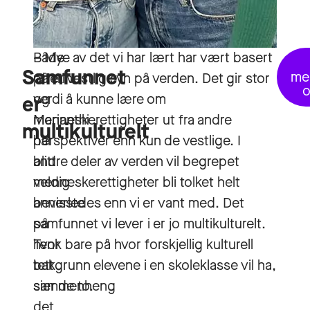
Både
– Mye av det vi har lært har vært basert
Samfunnet
me
Cherine
på et vestlig syn på verden. Det gir stor
o
og
verdi å kunne lære om
er
Marianthi
menneskerettigheter ut fra andre
multikulturelt
har
perspektiver enn kun de vestlige. I
blitt
andre deler av verden vil begrepet
veldig
menneskerettigheter bli tolket helt
bevisste
annerledes enn vi er vant med. Det
på
samfunnet vi lever i er jo multikulturelt.
hvor
Tenk bare på hvor forskjellig kulturell
tett
bakgrunn elevene i en skoleklasse vil ha,
sammenheng
sier de to.
det