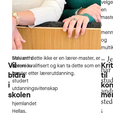
velge
en
mast
i
menne
og
multi
Marianthi
Selv om dette ikke er en lærer-master, er
J
Vil
Kri
Antoniou
lærere kvalifisert og kan ta dette som en
har
har
master etter lærerutdanning.
bidra
til
studert
stud
i
kon
utdanningsvitenskap
and
skolen
men
i
sted
hjemlandet
Hellas.
i