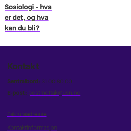
Sosiologi - hva
er det, og hva
kan du bli?
Kontakt
Sentralbord:
31 00 80 00
E-post:
postmottak@usn.no
Fakturaadresse
Kontaktinformasjon