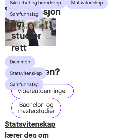
Sikkerhet og beredskap
Statsvitenskap
dette
informasjon
Samfunnsfag
om
studier
rett
i
Drammen
innboksen?
Statsvitenskap
Samfunnsfag
Videreutdanninger
Bachelor- og
masterstudier
Statsvitenskap
lærer deg om