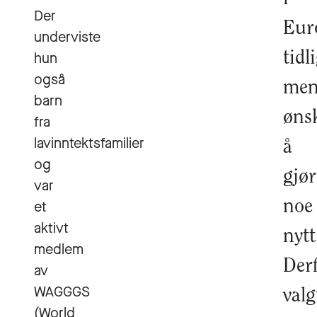
Der
Eur
underviste
hun
tidl
også
me
barn
øns
fra
lavinntektsfamilier
å
og
gjør
var
et
noe
aktivt
nytt
medlem
Der
av
WAGGGS
valg
(World