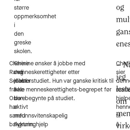
større
og
oppmerksomhet
mul
i
gan
den
greske
ene
skolen.
Cherine
–
Cherine ønsker å jobbe med
Cher
N
Randi
Jeg
menneskerettigheter etter
sier
jeg
Sellami
jobber
masterstudiet. Hun var ganske kritisk til
denn
fra
ikke
hele menneskerettighets-begrepet før
lest
mast
Oslo
bare
hun begynte på studiet.
hjelp
om
har
aktivt
henn
men
samfunnsvitenskapelig
med
til
bakgrunn
flyktninghjelp
å
virk