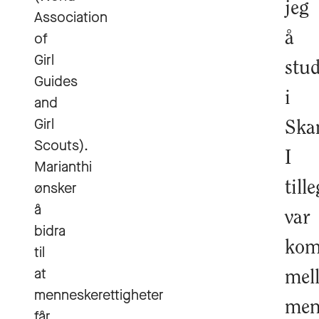
jeg
Association
of
å
Girl
stu
Guides
i
and
Girl
Ska
Scouts).
I
Marianthi
ønsker
till
å
var
bidra
kom
til
at
mel
menneskerettigheter
men
får