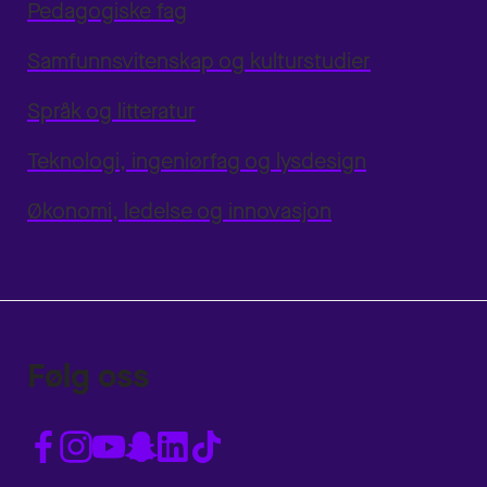
Pedagogiske fag
Samfunnsvitenskap og kulturstudier
Språk og litteratur
Teknologi, ingeniørfag og lysdesign
Økonomi, ledelse og innovasjon
Følg oss