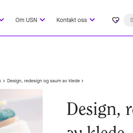
favorite_border
Om USN
Kontakt oss
k
Design, redesign og saum av klede
Design, 