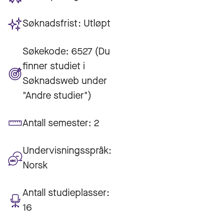
Søknadsfrist:
Utløpt
Søkekode:
6527 (Du
finner studiet i
Søknadsweb under
"Andre studier")
Antall semester:
2
Undervisningsspråk:
Norsk
Antall studieplasser:
16