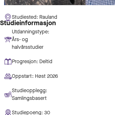
Studiested:
Rauland
Studieinformasjon
Utdanningstype:
Års- og
halvårsstudier
Progresjon:
Deltid
Oppstart:
Høst 2026
Studieopplegg:
Samlingsbasert
Studiepoeng:
30