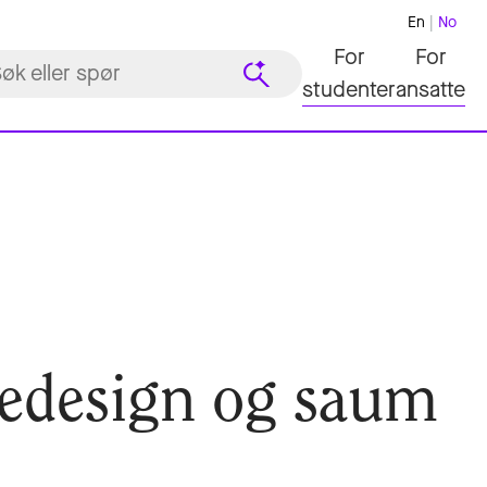
En
No
For
For
studenter
ansatte
redesign og saum