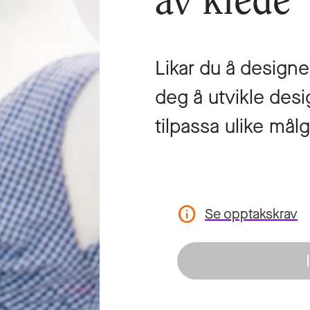
av klede
Likar du å designe
deg å utvikle desi
tilpassa ulike mål
Se opptakskrav