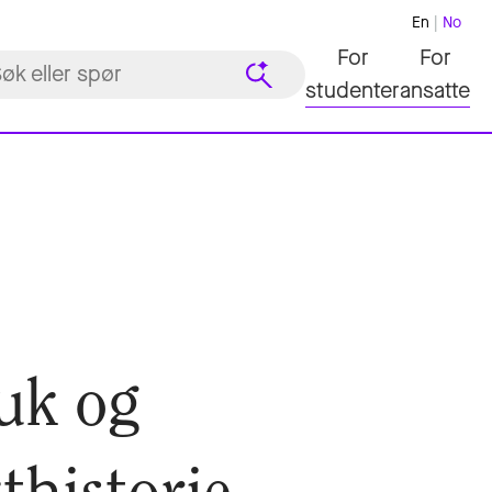
En
No
For
For
studenter
ansatte
uk og