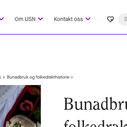
favorite_border
Om USN
Kontakt oss
k
Bunadbruk og folkedrakthistorie
Bunadbr