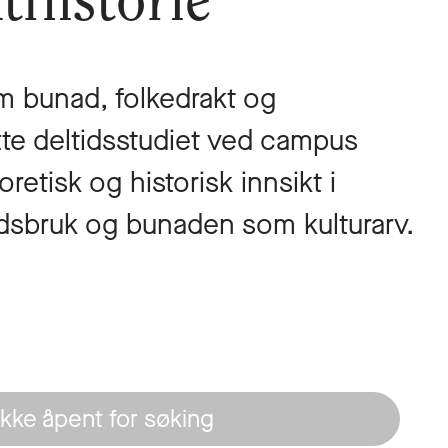
thistorie
om bunad, folkedrakt og
tte deltidsstudiet ved campus
retisk og historisk innsikt i
adsbruk og bunaden som kulturarv.
Ikke åpent for søking