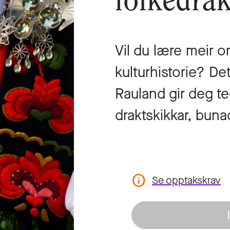
folkedrak
Vil du lære meir 
kulturhistorie? De
Rauland gir deg teo
draktskikkar, bun
Se opptakskrav