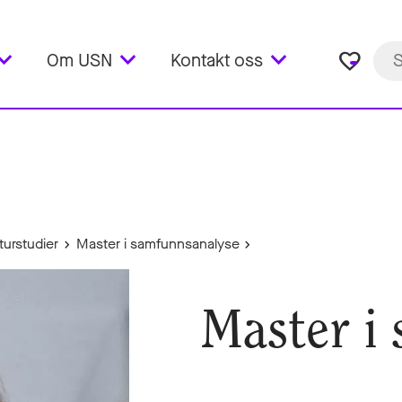
favorite_border
Om USN
Kontakt oss
urstudier
Master i samfunnsanalyse
Master i