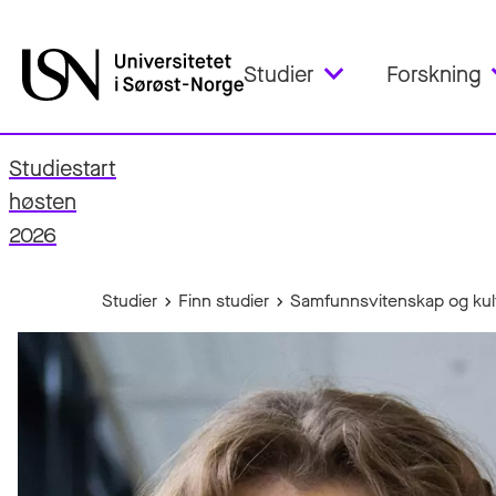
Studier
Forskning
Studiestart
fo
høsten
2026
Studier
Finn studier
Samfunnsvitenskap og kult