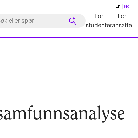
En
No
For
For
studenter
ansatte
 samfunnsanalyse