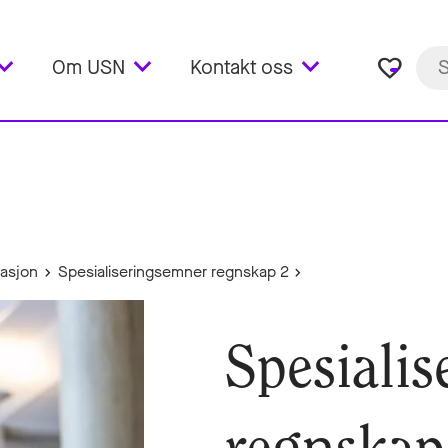
favorite_border
Om USN
Kontakt oss
vasjon
Spesialiseringsemner regnskap 2
Spesiali