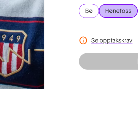
Bø
Hønefoss
Se opptakskrav