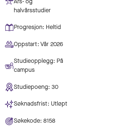
Års- og
halvårsstudier
Progresjon:
Heltid
Oppstart:
Vår 2026
Studieopplegg:
På
campus
Studiepoeng:
30
Søknadsfrist:
Utløpt
Søkekode:
8158