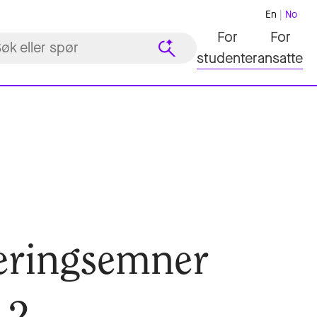
En
No
For
For
studenter
ansatte
seringsemner