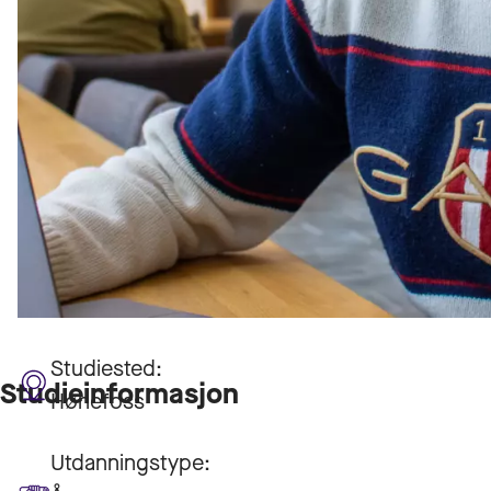
Studiested:
Studieinformasjon
Hønefoss
Utdanningstype: