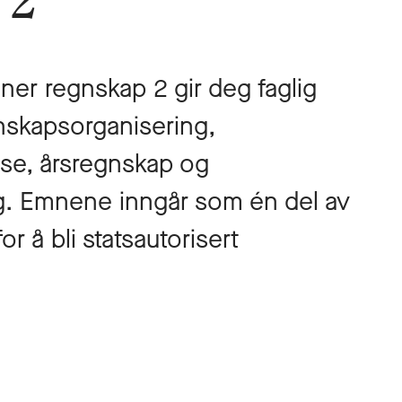
 2
ner regnskap 2 gir deg faglig
nskapsorganisering,
lse, årsregnskap og
g. Emnene inngår som én del av
r å bli statsautorisert