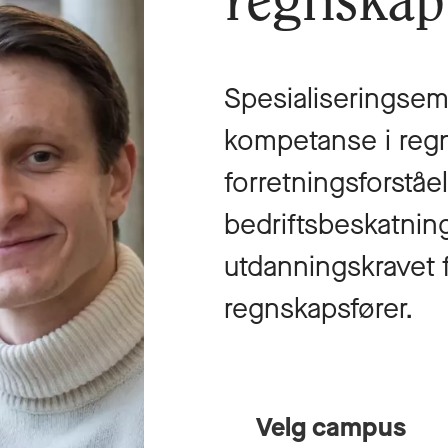
regnskap
Spesialiseringsem
kompetanse i reg
forretningsforståe
bedriftsbeskatnin
utdanningskravet fo
regnskapsfører.
Velg campus