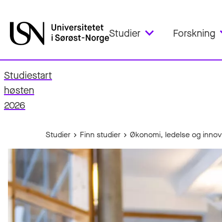
Studier
Forskning
Studiestart
fo
høsten
2026
Studier
Finn studier
Økonomi, ledelse og inno