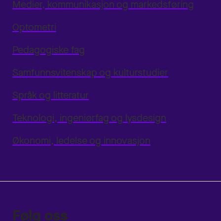
Medier, kommunikasjon og markedsføring
Optometri
Pedagogiske fag
Samfunnsvitenskap og kulturstudier
Språk og litteratur
Teknologi, ingeniørfag og lysdesign
Økonomi, ledelse og innovasjon
Følg oss