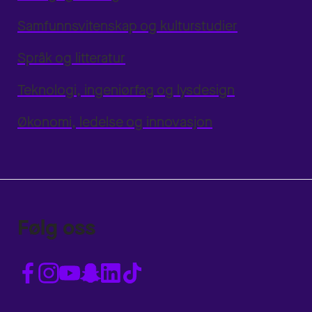
Samfunnsvitenskap og kulturstudier
Språk og litteratur
Teknologi, ingeniørfag og lysdesign
Økonomi, ledelse og innovasjon
Følg oss