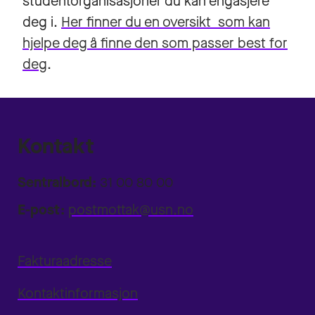
studentorganisasjoner du kan engasjere
deg i.
Her finner du en oversikt som kan
hjelpe deg å finne den som passer best for
deg
.
Kontakt
Sentralbord:
31 00 80 00
E-post:
postmottak@usn.no
Fakturaadresse
Kontaktinformasjon