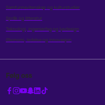
Samfunnsvitenskap og kulturstudier
Språk og litteratur
Teknologi, ingeniørfag og lysdesign
Økonomi, ledelse og innovasjon
Følg oss