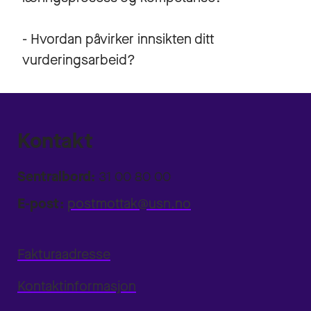
- Hvordan påvirker innsikten ditt
vurderingsarbeid?
Kontakt
Sentralbord:
31 00 80 00
E-post:
postmottak@usn.no
Fakturaadresse
Kontaktinformasjon