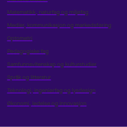
Matematikk, naturfag og miljøfag
Medier, kommunikasjon og markedsføring
Optometri
Pedagogiske fag
Samfunnsvitenskap og kulturstudier
Språk og litteratur
Teknologi, ingeniørfag og lysdesign
Økonomi, ledelse og innovasjon