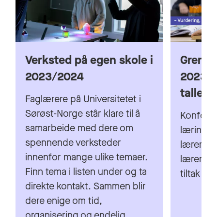
Faglærere på Universitetet i
Sørøst-Norge står klare til å
Konfera
samarbeide med dere om
læringsa
spennende verksteder
lærerpr
innenfor mange ulike temaer.
lærerutd
Finn tema i listen under og ta
tiltak i 
direkte kontakt. Sammen blir
dere enige om tid,
organisering og endelig