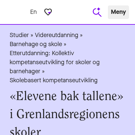
favorite_border
En
Meny
Studier
»
Videreutdanning
»
Barnehage og skole
»
Etterutdanning: Kollektiv
kompetanseutvikling for skoler og
barnehager
»
Skolebasert kompetanseutvikling
«Elevene bak tallene»
i Grenlandsregionens
skoler