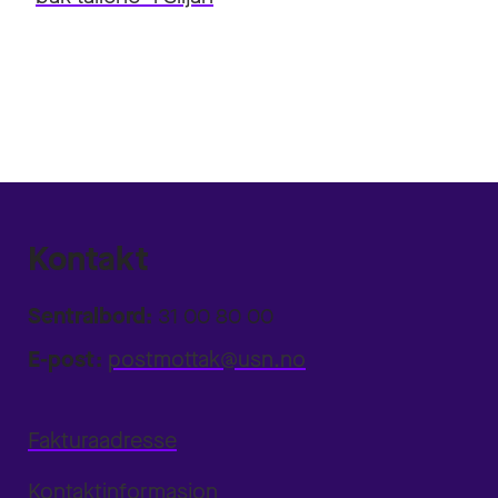
Kontakt
Sentralbord:
31 00 80 00
E-post:
postmottak@usn.no
Fakturaadresse
Kontaktinformasjon