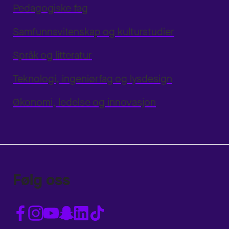
Pedagogiske fag
Samfunnsvitenskap og kulturstudier
Språk og litteratur
Teknologi, ingeniørfag og lysdesign
Økonomi, ledelse og innovasjon
Følg oss