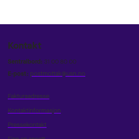
Kontakt
Sentralbord:
31 00 80 00
E-post:
postmottak@usn.no
Fakturaadresse
Kontaktinformasjon
Pressekontakt