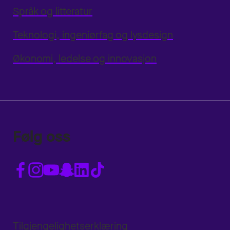
Språk og litteratur
Teknologi, ingeniørfag og lysdesign
Økonomi, ledelse og innovasjon
Følg oss
Tilgjengelighetserklæring