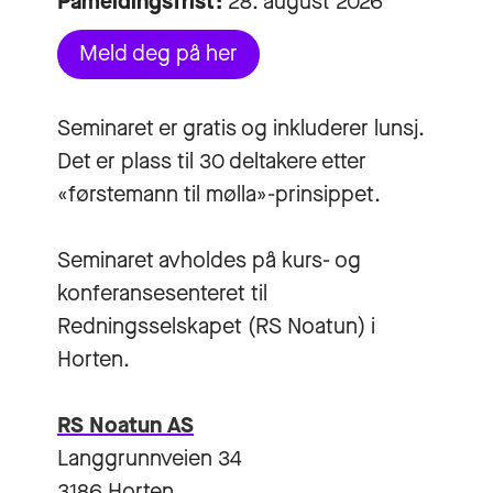
Påmeldingsfrist:
28. august 2026
Meld deg på her
Seminaret er gratis og inkluderer lunsj.
Det er plass til 30 deltakere etter
«førstemann til mølla»-prinsippet.
Seminaret avholdes på kurs- og
konferansesenteret til
Redningsselskapet (RS Noatun) i
Horten.
RS Noatun AS
Langgrunnveien 34
3186 Horten