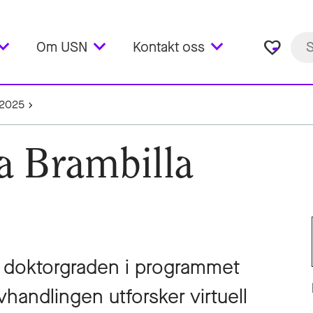
favorite_border
Om USN
Kontakt oss
2025
a Brambilla
or doktorgraden i programmet
handlingen utforsker virtuell