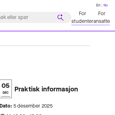
En
No
For
For
studenter
ansatte
05
Praktisk informasjon
DEC
Dato:
5 desember 2025