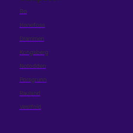
Bø
Hønefoss
Drammen
Kongsberg
Notodden
Porsgrunn
Rauland
Vestfold