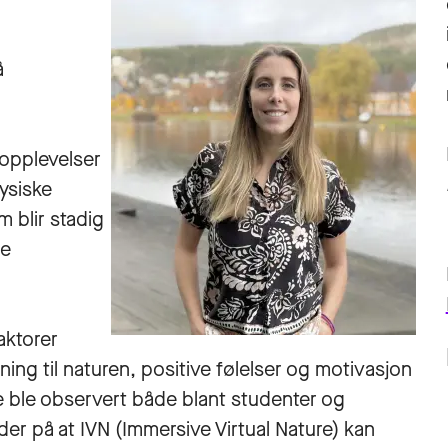
å
ropplevelser
ysiske
m blir stadig
ne
aktorer
tning til naturen, positive følelser og motivasjon
ene ble observert både blant studenter og
r på at IVN (Immersive Virtual Nature) kan