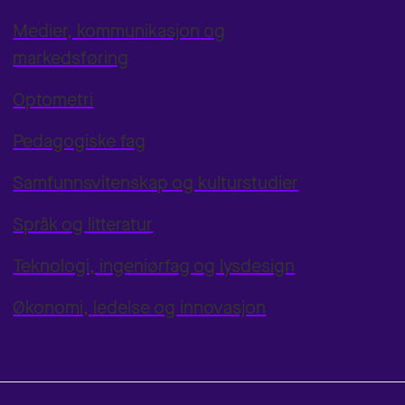
Medier, kommunikasjon og
markedsføring
Optometri
Pedagogiske fag
Samfunnsvitenskap og kulturstudier
Språk og litteratur
Teknologi, ingeniørfag og lysdesign
Økonomi, ledelse og innovasjon