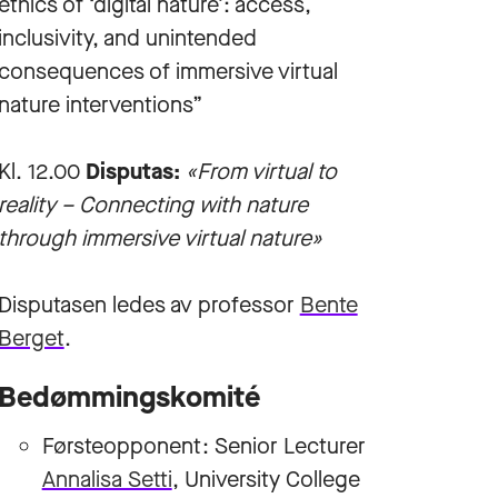
ethics of ‘digital nature’: access,
inclusivity, and unintended
consequences of immersive virtual
nature interventions”
Kl. 12.00
Disputas:
«From virtual to
reality – Connecting with nature
through immersive virtual nature»
Disputasen ledes av professor
Bente
Berget
.
Bedømmingskomité
Førsteopponent: Senior Lecturer
Annalisa Setti
, University College