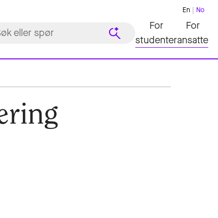
En
No
For
For
studenter
ansatte
ering