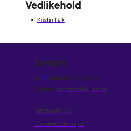
Vedlikehold
Kristin Falk
Kontakt
Sentralbord:
31 00 80 00
E-post:
postmottak@usn.no
Fakturaadresse
Kontaktinformasjon