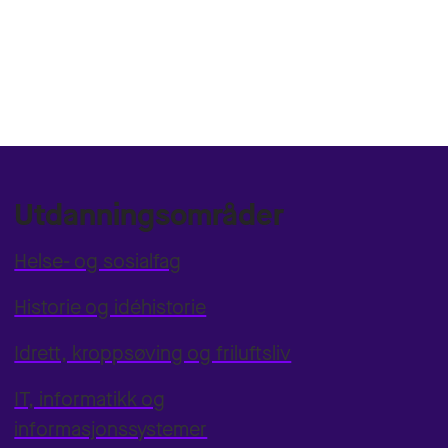
Utdanningsområder
Helse- og sosialfag
Historie og idéhistorie
Idrett, kroppsøving og friluftsliv
IT, informatikk og
informasjonssystemer