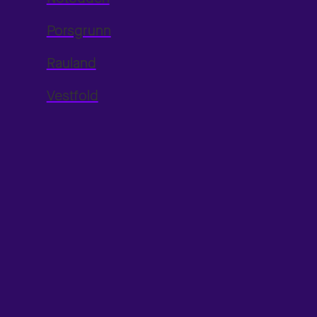
Porsgrunn
Rauland
Vestfold