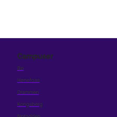
Campuser
Bø
Hønefoss
Drammen
Kongsberg
Notodden