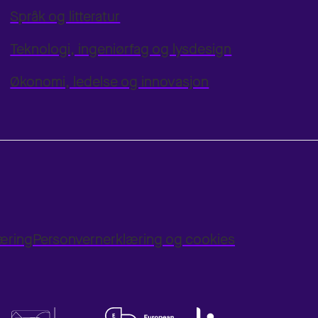
Språk og litteratur
Teknologi, ingeniørfag og lysdesign
Økonomi, ledelse og innovasjon
læring
Personvernerklæring og cookies