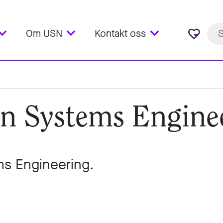
favorite_border
Om USN
Kontakt oss
en Systems Engine
ms Engineering.