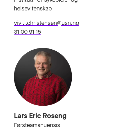
helsevitenskap
vivi.l.christensen@usn.no
31 00 91 15
Lars Eric Roseng
Førsteamanuensis