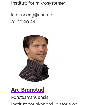
Institutt for mikrosystemer
lars.roseng@usn.no
31 00 90 44
Are Branstad
Førsteamanuensis
Institutt for økonomi, historie og