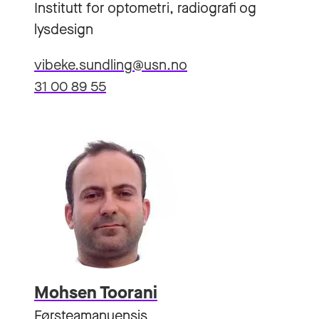
Institutt for optometri, radiografi og
lysdesign
vibeke.sundling@usn.no
31 00 89 55
Mohsen Toorani
Førsteamanuensis