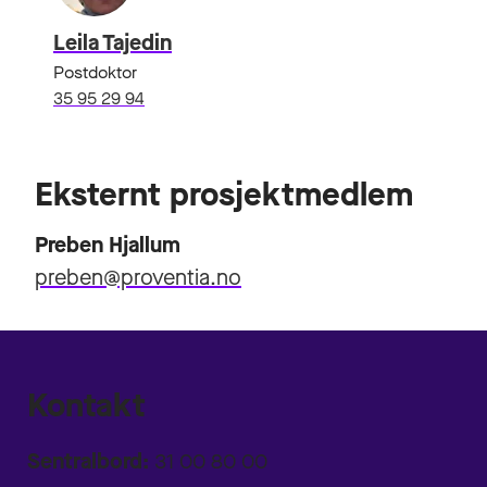
Leila Tajedin
Postdoktor
35 95 29 94
Eksternt prosjektmedlem
Preben Hjallum
preben@proventia.no
Kontakt
Sentralbord:
31 00 80 00