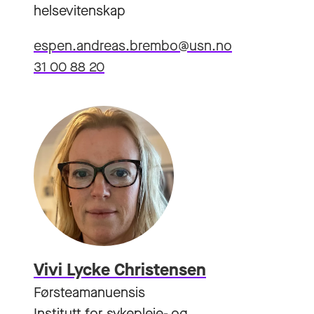
helsevitenskap
espen.andreas.brembo@usn.no
31 00 88 20
Vivi Lycke Christensen
Førsteamanuensis
Institutt for sykepleie- og