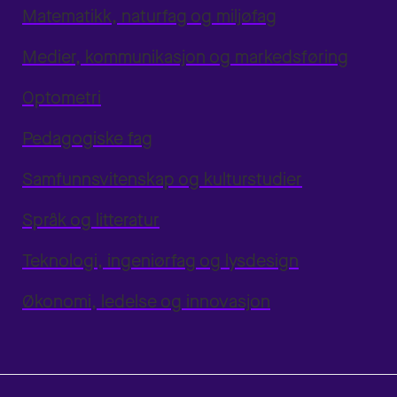
Matematikk, naturfag og miljøfag
Medier, kommunikasjon og markedsføring
Optometri
Pedagogiske fag
Samfunnsvitenskap og kulturstudier
Språk og litteratur
Teknologi, ingeniørfag og lysdesign
Økonomi, ledelse og innovasjon