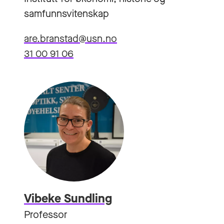
samfunnsvitenskap
are.branstad@usn.no
31 00 91 06
Vibeke Sundling
Professor