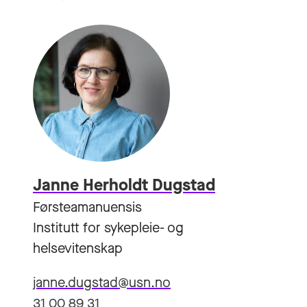
Janne Herholdt Dugstad
Førsteamanuensis
Institutt for sykepleie- og
helsevitenskap
janne.dugstad@usn.no
31 00 89 31