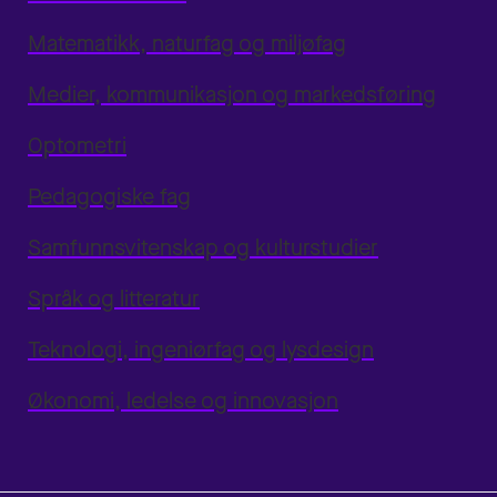
Matematikk, naturfag og miljøfag
Medier, kommunikasjon og markedsføring
Optometri
Pedagogiske fag
Samfunnsvitenskap og kulturstudier
Språk og litteratur
Teknologi, ingeniørfag og lysdesign
Økonomi, ledelse og innovasjon