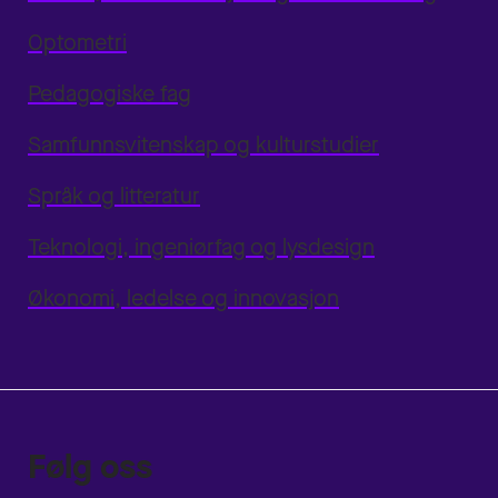
Optometri
Pedagogiske fag
Samfunnsvitenskap og kulturstudier
Språk og litteratur
Teknologi, ingeniørfag og lysdesign
Økonomi, ledelse og innovasjon
Følg oss