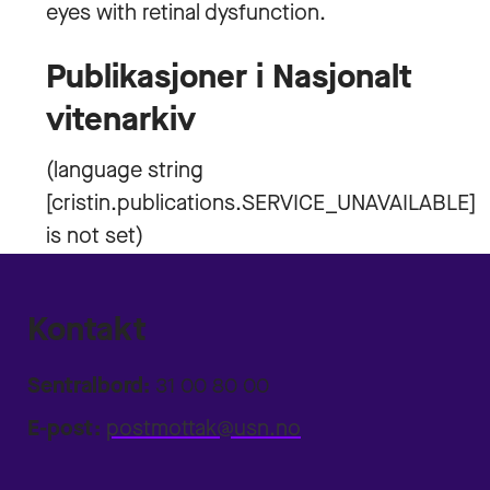
eyes with retinal dysfunction.
Publikasjoner i Nasjonalt
vitenarkiv
Kontakt
Sentralbord:
31 00 80 00
E-post:
postmottak@usn.no