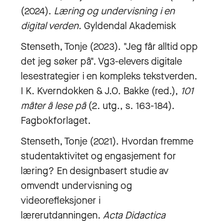
(2024).
Læring og undervisning i en
digital verden.
Gyldendal Akademisk
Stenseth, Tonje (2023). "Jeg får alltid opp
det jeg søker på". Vg3-elevers digitale
lesestrategier i en kompleks tekstverden.
I K. Kverndokken & J.O. Bakke (red.),
101
måter å lese på
(2. utg., s. 163-184).
Fagbokforlaget.
Stenseth, Tonje (2021). Hvordan fremme
studentaktivitet og engasjement for
læring? En designbasert studie av
omvendt undervisning og
videorefleksjoner i
lærerutdanningen.
Acta Didactica